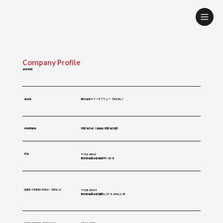
Company Profile
​会社情報
​会社名
株式会社スリーダブリュー（3W Inc.）
​代表取締役
本田 裕太郎（活動名 本田 裕太朗）
​本社
〒156-0042
東京都世田谷区羽根木1-30-8
​QUICK STUDIO -YOGA-（Office）
〒158-0095
東京都世田谷区瀬田4-27-9 AMビル 3F