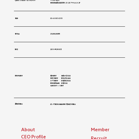
QUICK STUDIO -SETAGAYA-
〒156-0051
東京都世田谷区宮坂1-21-20 アサヒビル 2F
​電話
03-6885-2151​
資本金
25,000,000円
​設立
2019年2月8日
​取引先銀行
​横浜銀行 自由が丘支店
東日本銀行 東北沢支店店
​​みずほ銀行 新宿南口支店
昭和信用金庫 新宿支店
住信SBIネット銀行
​顧問弁護士
虎ノ門東京法律事務所 堀裕岳 弁護士
About
Member
​CEO Profile
Recruit