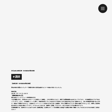
宣伝会議 | 動画企画・制作担当者養成講座
#講師
【動画企画・制作担当者養成講座】
弊社代表の本田がレギュラーで講師を務める宣伝会議のセミナー実施が決定いたしました。
講義日程
2月3日（火）19:15〜20:15
【
動画企画の考え方
】
株式会社スリーダブリュー 代表取締役 CEO
５Gの進展と共に、日常のあらゆるシーンに浸透した「動画」。SNSの普及とともに、現在では縦型動画も主流になってきており、その重要性はますます高ま
っています。しかし、その動画トレンドに乗り、映像を制作しても「大金をかけて制作したのに商品の売上に全く影響がない」「高い映像技術を盛り込んだの
に、最後まで視聴がされない」「社員のエンゲージメントを高めるために作った動画が、早々に離脱されてしまい目的が達成できない」など、期待した成果を
生み出せない状況も発生しています。そうならないためには、動画を「企画」するスキル・考え方を身につける必要があります。
本体験講座では、成果をきちんと出すための「動画企画」に必要なポイントを本講座にも登壇する講師が無料で解説！少しでも気になる方はお気軽にご参加く
ださい！