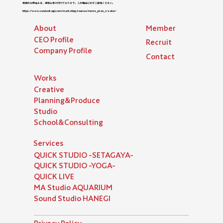
受講のお申込みは、現在も受け付けております。この機会にぜひご参加ください。
https://www.sendenkaigi.com/marketing/courses/movie_plan_creator/
About
Member
​CEO Profile
Recruit
Company Profile
Contact
​Works
Creative
Planning&Produce
Studio
School&Consulting
Services
QUICK STUDIO -SETAGAYA-
QUICK STUDIO -YOGA-
QUICK LIVE
MA Studio AQUARIUM
Sound Studio HANEGI