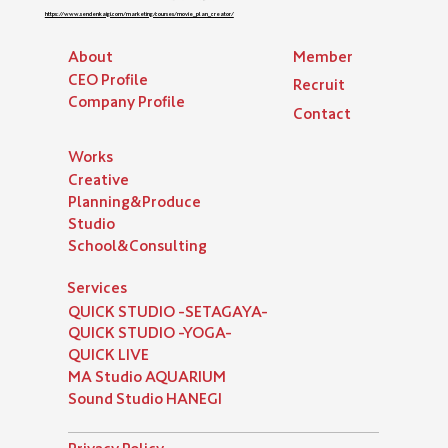
https://www.sendenkaigi.com/marketing/courses/movie_plan_creator/
About
Member
​CEO Profile
Recruit
Company Profile
Contact
​Works
Creative
Planning&Produce
Studio
School&Consulting
Services
QUICK STUDIO -SETAGAYA-
QUICK STUDIO -YOGA-
QUICK LIVE
MA Studio AQUARIUM
Sound Studio HANEGI