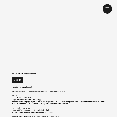
宣伝会議 | 動画企画・制作担当者養成講座
#講師
【動画企画・制作担当者養成講座】
弊社代表の本田がレギュラーで講師を務める宣伝会議のセミナー実施が決定いたしました。
講義日程
10月28日（火）19:00〜21:00
【
撮影・編集テクニックと企画ワークショップ①
】
最低限整えておきたい撮影環境／撮りなおしをしないための撮影ポイント／スマートフォンでの撮影の設定ポイント／簡単で効果的な編集のコツ／ライブ配信
のポイント／各配信プラットフォームの特徴／【ワーク】お題をもとに簡単な企画コンテを作成
12月2日（火）19:00〜21:00
【
撮影・編集テクニックと企画ワークショップ②（発表・講評）
】
①で企画した動画を実際に撮影・編集／発表・講師よりフィードバック
受講のお申込みは、現在も受け付けております。この機会にぜひご参加ください。