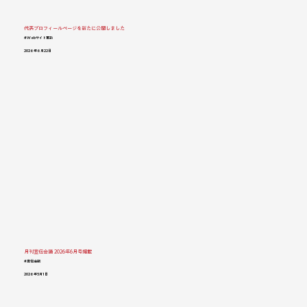
代表プロフィールページを新たに公開しました
#Webサイト更新
2026年6月22日
月刊宣伝会議 2026年6月号掲載
#宣伝会議
2026年5月1日